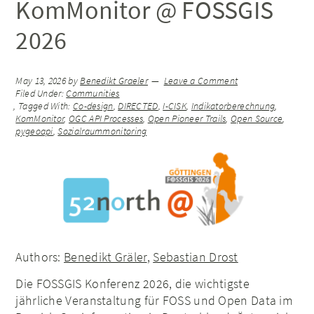
KomMonitor @ FOSSGIS
2026
May 13, 2026
by
Benedikt Graeler
Leave a Comment
Filed Under:
Communities
Tagged With:
Co-design
,
DIRECTED
,
I-CISK
,
Indikatorberechnung
,
KomMonitor
,
OGC API Processes
,
Open Pioneer Trails
,
Open Source
,
pygeoapi
,
Sozialraummonitoring
Authors:
Benedikt Gräler
,
Sebastian Drost
Die FOSSGIS Konferenz 2026, die wichtigste
jährliche Veranstaltung für FOSS und Open Data im