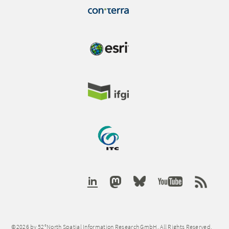
©2026 by 52°North Spatial Information Research GmbH. All Rights Reserved.